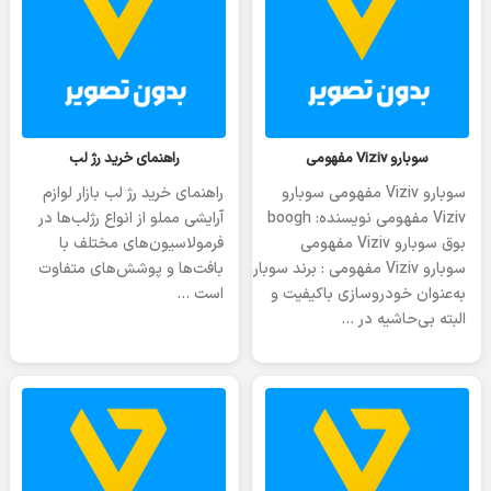
یکشنبه 14 مه 2023
جمعه 21 آوریل 2023
سوبارو Viziv مفهومی
راهنمای خرید رژ لب
سوبارو Viziv مفهومی سوبارو
راهنمای خرید رژ لب بازار لوازم
Viziv مفهومی نویسنده: boogh
آرایشی مملو از انواع رژلب‌ها در
بوق سوبارو Viziv مفهومی
فرمولاسیون‌های مختلف با
سوبارو Viziv مفهومی : برند سوبارو،
بافت‌ها و پوشش‌های متفاوت
به‌عنوان خودروسازی باکیفیت و
است …
البته بی‌حاشیه در …