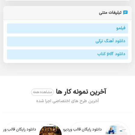
تبلیغات متنی
فیلمو
دانلود آهنگ ترکی
دانلود pdf کتاب
آخرین نمونه کار ها
مشاهده همه
آخرین طرح های اختصاصی اجرا شده
دانلود رایگان قالب وردپرس Real Estate Lite فارسی
دانلود رایگان قالب وردپرس Foodeez Lite