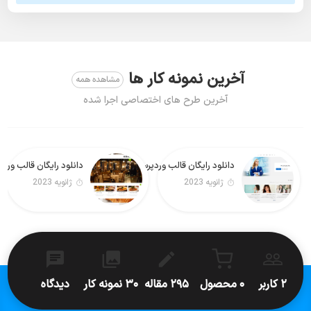
آخرین نمونه کار ها
مشاهده همه
آخرین طرح های اختصاصی اجرا شده
دانلود رایگان قالب وردپرس Real Estate Lite فارسی
دانلود رایگان قالب وردپرس Foodeez Lite
ژانویه 2023
ژانویه 2023
۲ کاربر
۰ محصول
۲۹۵ مقاله
۳۰ نمونه کار
دیدگاه