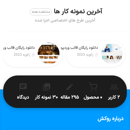
آخرین نمونه کار ها
مشاهده همه
آخرین طرح های اختصاصی اجرا شده
دانلود رایگان قالب وردپرس Real Estate Lite فارسی
دانلود رایگان قالب وردپرس Foodeez Lite
ژانویه 2023
ژانویه 2023
۲ کاربر
۰ محصول
۲۹۵ مقاله
۳۰ نمونه کار
دیدگاه
درباره روکش