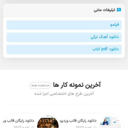
تبلیغات متنی
فیلمو
دانلود آهنگ ترکی
دانلود pdf کتاب
آخرین نمونه کار ها
مشاهده همه
آخرین طرح های اختصاصی اجرا شده
دانلود رایگان قالب وردپرس Real Estate Lite فارسی
دانلود رایگان قالب وردپرس Foodeez Lite
ژانویه 2023
ژانویه 2023