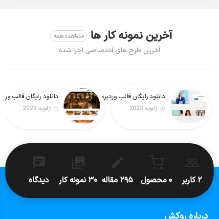
آخرین نمونه کار ها
مشاهده همه
آخرین طرح های اختصاصی اجرا شده
دانلود رایگان قالب وردپرس Real Estate Lite فارسی
دانلود رایگان قالب وردپرس Foodeez Lite
ژانویه 2023
ژانویه 2023
۲ کاربر
۰ محصول
۲۹۵ مقاله
۳۰ نمونه کار
دیدگاه
درباره روکش